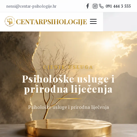
nensi@centar-psihologije.hr
091 444 3 555
CENTAR
PSIHOLOGIJE
CJENIK USLUGA
Psihološke usluge i
prirodna liječenja
Psihološke usluge i prirodna liječenja